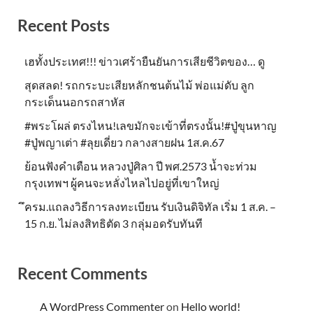
Recent Posts
เฮทั้งประเทศ!!! ข่าวเศร้ายืนยันการเสียชีวิตของ… ดู
สุดสลด! รถกระบะเสียหลักชนต้นไม้ พ่อแม่ดับ ลูก
กระเด็นนอกรถสาหัส
#พระโผล่ ตรงไหน!เลขมักจะเข้าที่ตรงนั้น!#ปู่ขุนหาญ
#ปู่พญาเต่า #ลุยเดี่ยว กลางสายฝน 1ส.ค.67
ย้อนฟังคำเตือน หลวงปู่ศิลา ปี พศ.2573 น้ำจะท่วม
กรุงเทพฯ ผู้คนจะหลั่งไหลไปอยู่ที่เขาใหญ่
ึครม.แถลงวิธีการลงทะเบียน รับเงินดิจิทัล เริ่ม 1 ส.ค. –
15 ก.ย. ไม่ลงสิทธิตัด 3 กลุ่มอดรับทันที
Recent Comments
A WordPress Commenter
on
Hello world!