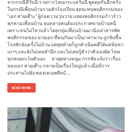
จากกรณีที่วันนี้ รายการโหนกระแสวันนี้ พูดคุยกันอีกครั้ง
ในกรณีเพื่อนบ้านรวมตัวร้องเรียน สุดจะทนพฤติกรรมของ
“เอก สายเต๊าะ” ผู้ก่อความวุ่นวาย แสดงพฤติกรรมก้าวร้าว
คุกคามเพื่อนบ้าน จนหลายคนต้องประกาศขายบ้านหนี
เพราะทนไม่ไหวแล้ว โดยกลุ่มเพื่อนบ้านมานั่งเล่าสารพัด
พฤติกรรมของ นายเอก ที่ทนกันมาเป็นเวลานาน ถูกจับขึ้น
โรงพักนับครั้งไม่ถ้วน แต่สุดท้ายก็ถูกดำเนินคดีได้แค่ข้อหา
เบาๆ และยังไม่เคยสำนึก และไม่เคยรู้ตัวว่าตัวเองผิด โทษ
ทุกคนยกเว้นตัวเอง ล่าสุดทางหนุ่ม กรรชัย แจ้งว่า เรื่อง
ของเอก สายเต๊าะ กลายเป็นเรื่องใหญ่แล้ว เมื่อมีการ
ประสานไปยัง พล.ต.ต.นพศิลป์ …
READ MORE