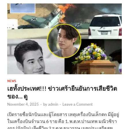
NEWS
เฮทั้งประเทศ!!! ข่าวเศร้ายืนยันการเสียชีวิต
ของ… ดู
November 4, 2025
-
by
admin
-
Leave a Comment
เปิดรายชื่อนักบินและผู้โดยสาร เหตุเครื่องบินเล็กตn มีผู้อยู่
ในเครื่องบินจำนวน 6 ราย คือ 1. พ.ต.ท.ปานเทพ มณิวชิรา
งกูร (นักบิน) เสีeชีวิm 2.ร.ต.ท.ธนวรรษ เมฆประเสริฐสุข