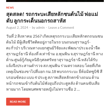
NEWS
สุดสลด! รถกระบะเสียหลักชนต้นไม้ พ่อแม่
ดับ ลูกกระเด็นนอกรถสาหัส
August 2, 2024
-
by
admin
-
Leave a Comment
วันที่ 2 สิงหาคม 2567 เกิดเหตุรถกระบะเสียหลักตกถนนชน
ต้นไม้ มีผู้เสียชีวิตติดอยู่ภายในรถ บนถนนสุราษฎร์-
ตะกั่วป่า บริเวณทางแยกศูนย์วิจัยและพัฒนาประมงน้ำจืด
สุราษฎร์ธานี ท้องที่ ต.ท่าข้าม อ.พุนพิน จ.สุราษฎร์ธานี ทาง
ด้าน ศูนย์กู้ภัยมูลนิธิกุศลศรัทธาสุราษฎร์ธานี หลังได้รับ
แจ้งจึงประสานตำรวจ สภ.พุนพิน ร่วมตรวจสอบ โดยที่เกิด
เหตุเป็นช่องขาไปสี่แยก กม.18 พบรถกระบะ ยี่ห้อมิตซูบิชิ สี
บรอนซ์ทอง แบบ 4 ประตู สภาพเสียหลักตกข้างถนน ด้าน
หน้ารถชนเข้ากับต้นไม้พังยุบถึงประตูหลัง ด้านคนขับเสีย
หายมาก โดยพบศพชายหญิงไม่ทราบชื่อ 2 …
READ MORE