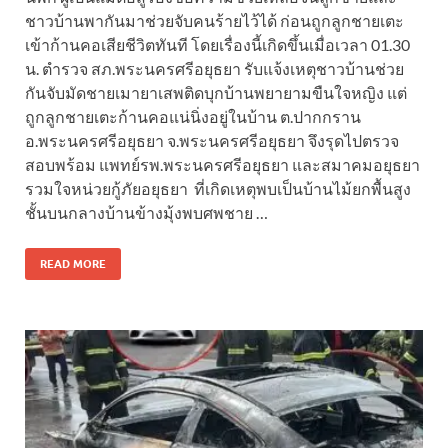
ชาวบ้านพากันมาช่วยจับคนร้ายไว้ได้ ก่อนถูกลูกชายเตะ
เข้าก้านคอเสียชีวิตทันที โดยเรื่องนี้เกิดขึ้นเมื่อเวลา 01.30
น. ตำรวจ สภ.พระนครศรีอยุธยา รับแจ้งเหตุชาวบ้านช่วย
กันจับมัดชายเมายาเสพติดบุกบ้านพยายามขืนใจหญิง แต่
ถูกลูกชายเตะก้านคอแน่นิ่งอยู่ในบ้าน ต.ปากกราน
อ.พระนครศรีอยุธยา จ.พระนครศรีอยุธยา จึงรุดไปตรวจ
สอบพร้อม แพทย์รพ.พระนครศรีอยุธยา และสมาคมอยุธยา
รวมใจหน่วยกู้ภัยอยุธยา ที่เกิดเหตุพบเป็นบ้านไม้ยกพื้นสูง
ชั้นบนกลางบ้านข้างมุ้งพบศพชาย …
READ MORE