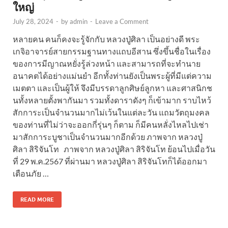
ใหญ่
July 28, 2024
-
by
admin
-
Leave a Comment
หลายคน คนก็คงจะรู้จักกับ หลวงปู่ศิลา เป็นอย่างดี พระ
เกจิอาจารย์สายกรรมฐานทางแถบอีสาน ซึ่งขึ้นชื่อในเรื่อง
ของการมีญาณหยั่งรู้ล่วงหน้า และสามารถที่จะทำนาย
อนาคตได้อย่างแม่นยำ อีกทั้งท่านยังเป็นพระผู้ที่มีแต่ความ
เมตตา และเป็นผู้ให้ จึงมีบรรดาลูกศิษย์ลูกหา และศาสนิกช
นทั้งหลายตั้งพากันมา รวมทั้งดาราดังๆ ก็เข้ามาก ราบไหว้
สักการะเป็นจำนวนมากไม่เว้นในแต่ละวัน แถมวัตถุมงคล
ของท่านที่ไม่ว่าจะออกกี่รุ่นๆ ก็ตาม ก็มีคนหลั่งไหลไปเช่า
มาสักการะบูชาเป็นจำนวนมากอีกด้วย ภาพจาก หลวงปู่
ศิลา สิริจันโท ภาพจาก หลวงปู่ศิลา สิริจันโท ย้อนไปเมื่อวัน
ที่ 29 พ.ค.2567 ที่ผ่านมา หลวงปู่ศิลา สิริจันโทก็ได้ออกมา
เตือนภัย …
READ MORE