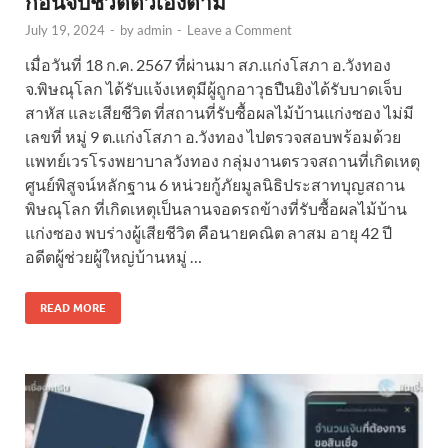
ก่อนจบชีวิตตัวเองตาม
July 19, 2024
-
by
admin
-
Leave a Comment
เมื่อวันที่ 18 ก.ค. 2567 ที่ผ่านมา สภ.แก่งโสภา อ.วังทอง
จ.พิษณุโลก ได้รับแจ้งเหตุมีผู้ถูกอาวุธปืนยิงได้รับบาดเจ็บ
สาหัส และเสียชีวิต ที่สถานที่รับซื้อผลไม้บ้านแก่งซอง ไม่มี
เลขที่ หมู่ 9 ต.แก่งโสภา อ.วังทอง ไปตรวจสอบพร้อมด้วย
แพทย์เวรโรงพยาบาลวังทอง กลุ่มงานตรวจสถานที่เกิดเหตุ
ศูนย์พิสูจน์หลักฐาน 6 หน่วยกู้ภัยมูลนิธิประสาทบุญสถาน
พิษณุโลก ที่เกิดเหตุเป็นลานจอดรถข้างที่รับซื้อผลไม้บ้าน
แก่งซอง พบร่างผู้เสียชีวิต คือนายคณิต ลาสม อายุ 42 ปี
อดีตผู้ช่วยผู้ใหญ่บ้านหมู่ …
READ MORE