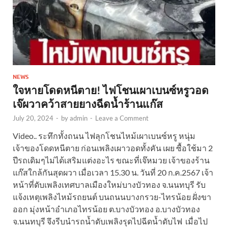
NEWS
ใจหายโดดหนีตาย! ไฟโชนเผาเบนซ์หรูวอด
เจ๊ผวาคว้าสายยางฉีดน้ำร้านแก๊ส
July 20, 2024
-
by
admin
-
Leave a Comment
Video.. ระทึกทั้งถนน ไฟลุกโชนไหม้เผาเบนซ์หรู หนุ่ม
เจ้าของโดดหนีตาย ก่อนเพลิงเผาวอดทั้งคัน เผย ซื้อใช้มา 2
ปีรถเดิมๆไม่ได้เสริมแต่งอะไร ขณะที่เจ๊หมวย เจ้าของร้าน
แก๊สใกล้กันสุดผวา เมื่อเวลา 15.30 น. วันที่ 20 ก.ค.2567 เจ้า
หน้าที่ดับเพลิงเทศบาลเมืองใหม่บางบัวทอง จ.นนทบุรี รับ
แจ้งเหตุเพลิงไหม้รถยนต์ บนถนนบางกรวย-ไทรน้อย ฝั่งขา
ออก มุ่งหน้าอำเภอไทรน้อย ต.บางบัวทอง อ.บางบัวทอง
จ.นนทบุรี จึงรีบนำรถน้ำดับเพลิงรุดไปฉีดน้ำดับไฟ เมื่อไป