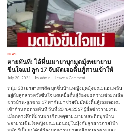
NEWS
ตายทันที! ไอ้หื่นเมายาบุกมุดมุ้งพยายาม
ขืนใจแม่ ลูก 17 จับมัดเจอดิ้นสู้สวนเข้าให้
July 20, 2024
-
by
admin
-
Leave a Comment
หนุ่ม 38 เมายาเสพติด บุกขึ้นบ้านหญิงมุดมุ้งขณะนอนหลับ
อยู่กับลูกสาวหวังขืนใจ แตเหยื่อดิ้นสู้ร้องขอความช่วยเหลือ
ชาวบ้าน-ลูกชาย 17 พากันมาช่วยจับมัดยังดิ้นสู้เลยเจอเตะ
เข้าก้านคอตายทันที วันที่ 20 ก.ค.2567 ผู้สื่อข่าวรายงาน
เมื่อกลางดึกที่ผ่านมา เกิดเหตุชายเมายาเสพติดบุกบ้าน
พยายามขืนใจหญิงขณะนอนอยู่ในมุ้งกับลูกสาวภายใบ้า
นพัก ผู้เป็นแม่ต่อสู้ร้องขอความช่วยเหลือจนลูกชายและ