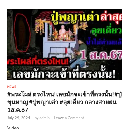
NEWS
#พระโผล่ ตรงไหน!เลขมักจะเข้าที่ตรงนั้น!#ปู่
ขุนหาญ #ปู่พญาเต่า #ลุยเดี่ยว กลางสายฝน
1ส.ค.67
July 29, 2024
-
by
admin
-
Leave a Comment
Video..