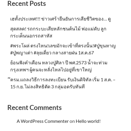
Recent Posts
เฮทั้งประเทศ!!! ข่าวเศร้ายืนยันการเสียชีวิตของ… ดู
สุดสลด! รถกระบะเสียหลักชนต้นไม้ พ่อแม่ดับ ลูก
กระเด็นนอกรถสาหัส
#พระโผล่ ตรงไหน!เลขมักจะเข้าที่ตรงนั้น!#ปู่ขุนหาญ
#ปู่พญาเต่า #ลุยเดี่ยว กลางสายฝน 1ส.ค.67
ย้อนฟังคำเตือน หลวงปู่ศิลา ปี พศ.2573 น้ำจะท่วม
กรุงเทพฯ ผู้คนจะหลั่งไหลไปอยู่ที่เขาใหญ่
ึครม.แถลงวิธีการลงทะเบียน รับเงินดิจิทัล เริ่ม 1 ส.ค. –
15 ก.ย. ไม่ลงสิทธิตัด 3 กลุ่มอดรับทันที
Recent Comments
A WordPress Commenter
on
Hello world!