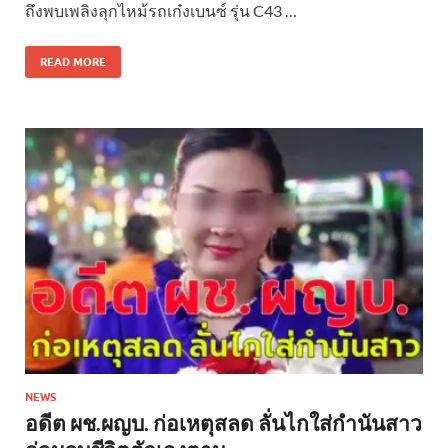
ถึงพบเพลิงลุกไหม้รถเก๋งเบนซ์ รุ่น C43 …
READ MORE
NEWS
อดีต ผช.ผญบ. ก่อเหตุสลด ลั่นไกใส่กำนันสาว