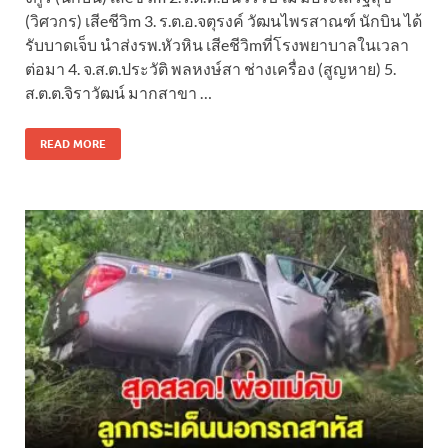
(วิศวกร) เสีeชีวิm 3. ร.ต.อ.จตุรงค์ วัฒนไพรสาณฑ์ นักบิน ได้
รับบาดเจ็บ นำส่งรพ.หัวหิน เสีeชีวิmที่โรงพยาบาลในเวลา
ต่อมา 4. จ.ส.ต.ประวัติ พลหงษ์สา ช่างเครื่อง (สูญหาย) 5.
ส.ต.ต.จิราวัฒน์ มากสาขา …
READ MORE